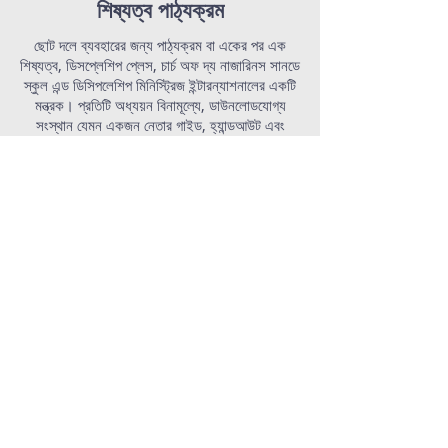
শিষ্যত্ব পাঠ্যক্রম
ছোট দলে ব্যবহারের জন্য পাঠ্যক্রম বা একের পর এক
শিষ্যত্ব, ডিসপ্লেশিপ প্লেস, চার্চ অফ দ্য নাজারিনস সানডে
স্কুল এন্ড ডিসিপলেশিপ মিনিস্ট্রিজ ইন্টারন্যাশনালের একটি
মন্ত্রক।
প্রতিটি অধ্যয়ন বিনামূল্যে, ডাউনলোডযোগ্য
সংস্থান যেমন একজন নেতার গাইড, হ্যান্ডআউট এবং
পাওয়ারপয়েন্ট উপস্থাপনা নিয়ে আসে।
এটা দেখ