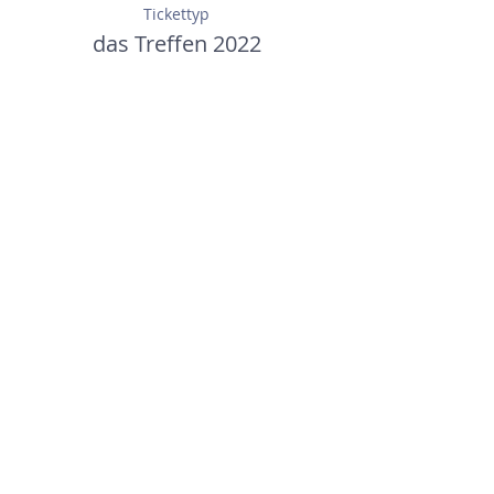
Tickettyp
das Treffen 2022
Preis
50,00 $
Diese Veranstaltung teilen