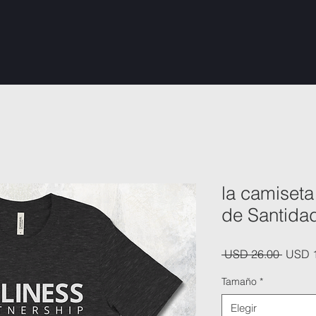
la camiseta
de Santida
Precio
 USD 26.00 
USD 
Tamaño
*
Elegir