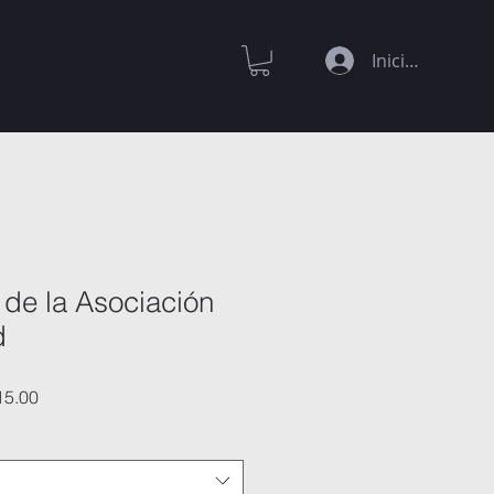
Iniciar sesión
 de la Asociación
d
Precio
15.00
de
oferta