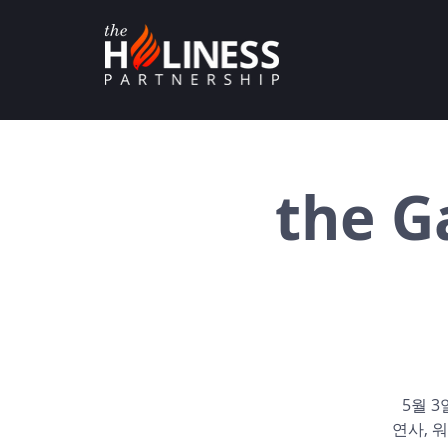
the G
5월 3일
연사, 