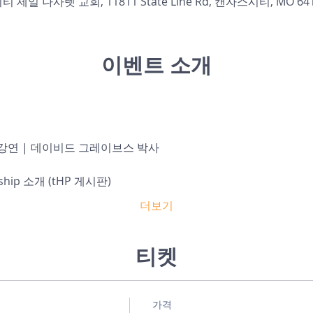
제일 나사렛 교회, 11811 State Line Rd, 캔자스시티, MO 641
이벤트 소개
 및 강연 | 데이비드 그레이브스 박사
ership 소개 (tHP 게시판)
더보기
티켓
가격