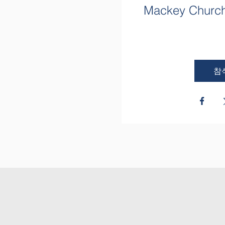
Mackey Church
참