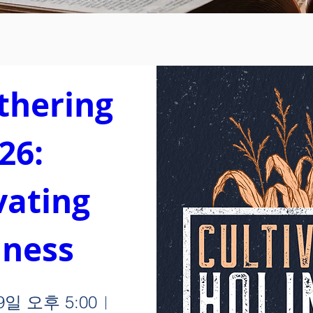
thering 
26: 
vating 
iness
9일 오후 5:00