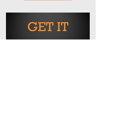
Este estudo bíblico foi contribuído pelo
Rev. Jared K Henry, pastor líder da
Mackey Church of the Nazarene em
Mackey, IN.
Download