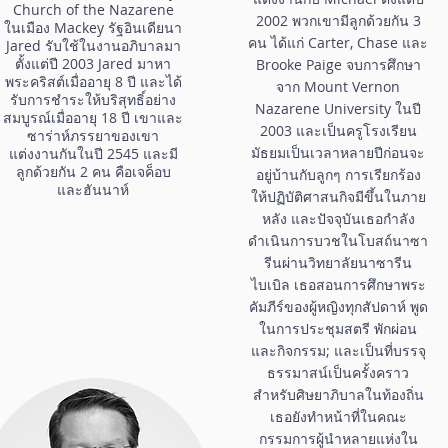
Church of the Nazarene
2002 พวกเขามีลูกด้วยกัน 3
ในเมือง Mackey รัฐอินเดียนา
คน ได้แก่ Carter, Chase และ
Jared รับใช้ในงานอภิบาลมา
ตั้งแต่ปี 2003 Jared มาหา
Brooke Paige จบการศึกษา
พระคริสต์เมื่ออายุ 8 ปี และได้
จาก Mount Vernon
รับการชำระให้บริสุทธิ์อย่าง
Nazarene University ในปี
สมบูรณ์เมื่ออายุ 18 ปี เขาและ
2003 และเป็นครูโรงเรียน
ซาร่าห์ภรรยาของเขา
มัธยมเป็นเวลาหลายปีก่อนจะ
แต่งงานกันในปี 2545 และมี
ลูกด้วยกัน 2 คน คือเจค็อบ
อยู่บ้านกับลูกๆ การเรียกร้อง
และฮันนาห์
ให้ปฏิบัติศาสนกิจมีขึ้นในภาย
หลัง และปัจจุบันเธอกำลัง
ดำเนินการบวชในโบสถ์นาซา
รีนผ่านวิทยาลัยนาซารีน
ไบเบิล เธอสอนการศึกษาพระ
คัมภีร์ของผู้หญิงทุกสัปดาห์ พูด
ในการประชุมสตรี พักผ่อน
และกิจกรรม; และเป็นที่บรรจุ
ธรรมาสน์เป็นครั้งคราว
สำหรับศิษยาภิบาลในท้องถิ่น
เธอยังทำหน้าที่ในคณะ
กรรมการผู้นำหลายแห่งใน