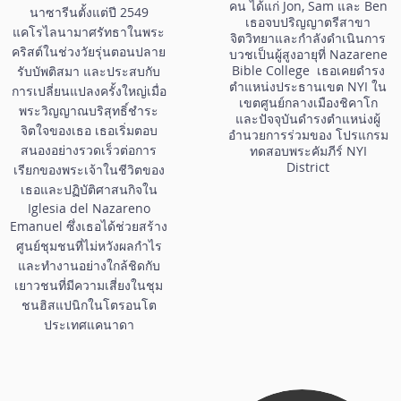
คน ได้แก่ Jon, Sam และ Ben
นาซารีนตั้งแต่ปี 2549
เธอจบปริญญาตรีสาขา
แคโรไลนามาศรัทธาในพระ
จิตวิทยาและกำลังดำเนินการ
คริสต์ในช่วงวัยรุ่นตอนปลาย
บวชเป็นผู้สูงอายุที่ Nazarene
Bible College เธอเคยดำรง
รับบัพติสมา และประสบกับ
ตำแหน่งประธานเขต NYI ใน
การเปลี่ยนแปลงครั้งใหญ่เมื่อ
เขตศูนย์กลางเมืองชิคาโก
พระวิญญาณบริสุทธิ์ชำระ
และปัจจุบันดำรงตำแหน่งผู้
จิตใจของเธอ เธอเริ่มตอบ
อำนวยการร่วมของ โปรแกรม
สนองอย่างรวดเร็วต่อการ
ทดสอบพระคัมภีร์ NYI
District
เรียกของพระเจ้าในชีวิตของ
เธอและปฏิบัติศาสนกิจใน
Iglesia del Nazareno
Emanuel ซึ่งเธอได้ช่วยสร้าง
ศูนย์ชุมชนที่ไม่หวังผลกำไร
และทำงานอย่างใกล้ชิดกับ
เยาวชนที่มีความเสี่ยงในชุม
ชนฮิสแปนิกในโตรอนโต
ประเทศแคนาดา