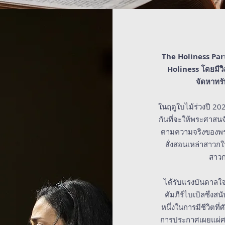
The Holiness Par
Holiness โดยมีวิส
จัดหาทรั
ในฤดูใบไม้ร่วงปี 20
กันที่จะให้พระศาสนจ
ตามความจริงของพระ
สั่งสอนเหล่าสาวกใ
สาวก.
ได้รับแรงบันดาลใจ
คัมภีร์ไบเบิลซึ่งสน
หนึ่งในการมีชีวิตที่
การประกาศเผยแผ่ศ