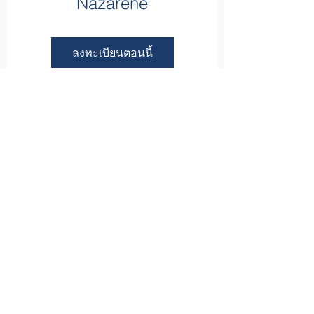
Nazarene
ลงทะเบียนตอนนี้
ตู้ปณ.78
แมกกี 47654