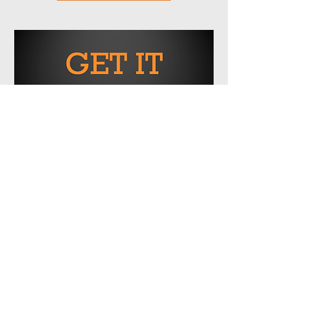
Ang pag-aaral sa Bibliya na ito ay
iniambag ni Rev. Jared K Henry, Lead
Pastor ng Mackey Church of the
Nazarene sa Mackey, IN.
I-download