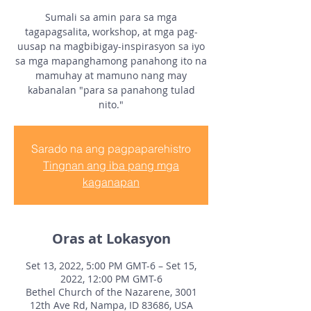
Sumali sa amin para sa mga
tagapagsalita, workshop, at mga pag-
uusap na magbibigay-inspirasyon sa iyo
sa mga mapanghamong panahong ito na
mamuhay at mamuno nang may
kabanalan "para sa panahong tulad
nito."
Sarado na ang pagpaparehistro
Tingnan ang iba pang mga
kaganapan
Oras at Lokasyon
Set 13, 2022, 5:00 PM GMT-6 – Set 15,
2022, 12:00 PM GMT-6
Bethel Church of the Nazarene, 3001
12th Ave Rd, Nampa, ID 83686, USA