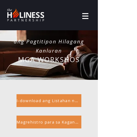
ang Pagtitipon Hilagang
Kanluran
MGA WORKSHOS
I-download ang Listahan ng Workshop
Magrehistro para sa Kaganapan