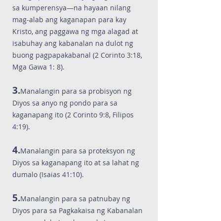
sa kumperensya—na hayaan nilang
mag-alab ang kaganapan para kay
Kristo, ang paggawa ng mga alagad at
isabuhay ang kabanalan na dulot ng
buong pagpapakabanal (2 Corinto 3:18,
Mga Gawa 1: 8).
3.
Manalangin para sa probisyon ng
Diyos sa anyo ng pondo para sa
kaganapang ito (2 Corinto 9:8, Filipos
4:19).
4.
Manalangin para sa proteksyon ng
Diyos sa kaganapang ito at sa lahat ng
dumalo (Isaias 41:10).
5.
Manalangin para sa patnubay ng
Diyos para sa Pagkakaisa ng Kabanalan