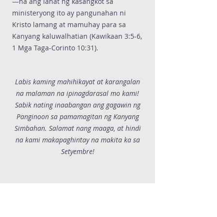
—na ang lahat ng kasangkot sa
ministeryong ito ay pangunahan ni
Kristo lamang at mamuhay para sa
Kanyang kaluwalhatian (Kawikaan 3:5-6,
1 Mga Taga-Corinto 10:31).
Labis kaming mahihikayat at karangalan
na malaman na ipinagdarasal mo kami!
Sabik nating inaabangan ang gagawin ng
Panginoon sa pamamagitan ng Kanyang
Simbahan. Salamat nang maaga, at hindi
na kami makapaghintay na makita ka sa
Setyembre!
Pormularyo ng Pangako
ng Panalangin