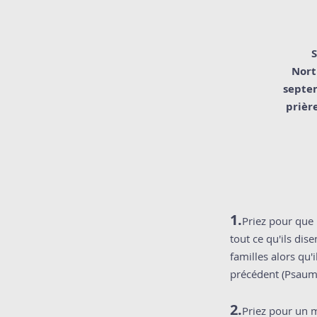
S
Nort
septem
prièr
1.
Priez pour que 
tout ce qu'ils dis
familles alors qu'
précédent (Psaum
2.
Priez pour un m