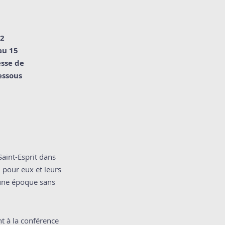
22
au 15
esse de
essous
Saint-Esprit dans
n pour eux et leurs
à une époque sans
t à la conférence