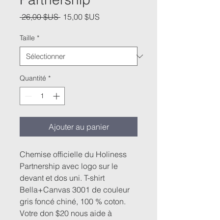
Prix
Prix
 26,00 $US 
15,00 $US
original
promotionnel
Taille
*
Quantité
*
Ajouter au panier
Chemise officielle du Holiness
Partnership avec logo sur le
devant et dos uni. T-shirt
Bella+Canvas 3001 de couleur
gris foncé chiné, 100 % coton.
Votre don $20 nous aide à